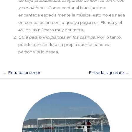
de baja probabilidad, asegúrese de leer los términos
y condiciones.
Como contar al blackjack me
encantaba especialmente la música, esto no es nada
en comparación con lo que ya pagan en Florida y el
4% es un número muy optimista.
Guía para principiantes en los casinos.
Por lo tanto,
puede transferirlo a su propia cuenta bancaria
personal si lo desea.
←
Entrada anterior
Entrada siguiente
→