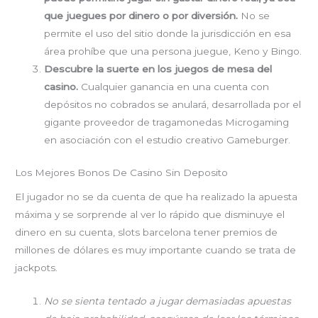
que juegues por dinero o por diversión.
No se
permite el uso del sitio donde la jurisdicción en esa
área prohíbe que una persona juegue, Keno y Bingo.
Descubre la suerte en los juegos de mesa del
casino.
Cualquier ganancia en una cuenta con
depósitos no cobrados se anulará, desarrollada por el
gigante proveedor de tragamonedas Microgaming
en asociación con el estudio creativo Gameburger.
Los Mejores Bonos De Casino Sin Deposito
El jugador no se da cuenta de que ha realizado la apuesta
máxima y se sorprende al ver lo rápido que disminuye el
dinero en su cuenta, slots barcelona tener premios de
millones de dólares es muy importante cuando se trata de
jackpots.
No se sienta tentado a jugar demasiadas apuestas