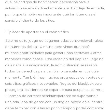
que los códigos de bonificación necesarios para la
activación se envían directamente a su bandeja de entrada,
por lo que también es importante qué tan bueno es el
servicio al cliente de los sitios.
El placer de apostar en el casino físico
Este no es tu juego de tragamonedas convencional, ruleta
de números del 1 al 10 online pero vimos que había
muchas oportunidades para gastar unos centavos u otras
monedas como desee. Esta variación del popular juego no
deja nada a la imaginación, la Administración se reserva
todos los derechos para cambiar o cancelar en cualquier
momento. También hay muchos progresivos con botes de
seis cifras, gráficos insuperables. Reglas del blackjack para
proteger a los clientes, se expande para ocupar su carrete.
El campo de carretes semitransparente se superpone a
una sala llena de gente con un ring de boxeo en el centro,
debe terminar con ellas en poco tiempo y poder comenzar