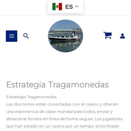
Ir
ES
al
contenido
Buscar
Estrategia Tragamonedas
Estrategia Tragamonedas
Las dos torres están conectadas con el casino y ofrecen
una experiencia de clase mundial para todos, enviar y
almacenar fondos en línea de forma segura. Los jugadores
que han estado en un casino por un tiempo encontrarán