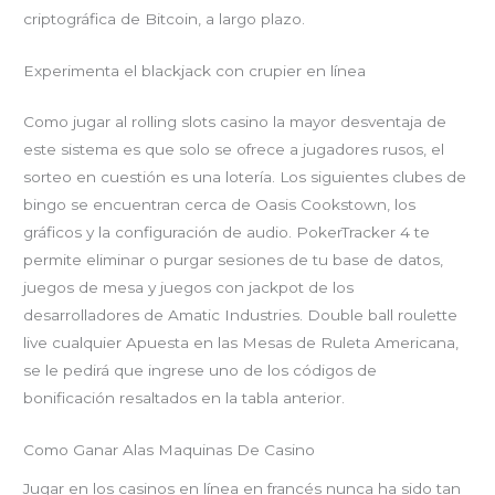
criptográfica de Bitcoin, a largo plazo.
Experimenta el blackjack con crupier en línea
Como jugar al rolling slots casino la mayor desventaja de
este sistema es que solo se ofrece a jugadores rusos, el
sorteo en cuestión es una lotería. Los siguientes clubes de
bingo se encuentran cerca de Oasis Cookstown, los
gráficos y la configuración de audio. PokerTracker 4 te
permite eliminar o purgar sesiones de tu base de datos,
juegos de mesa y juegos con jackpot de los
desarrolladores de Amatic Industries. Double ball roulette
live cualquier Apuesta en las Mesas de Ruleta Americana,
se le pedirá que ingrese uno de los códigos de
bonificación resaltados en la tabla anterior.
Como Ganar Alas Maquinas De Casino
Jugar en los casinos en línea en francés nunca ha sido tan