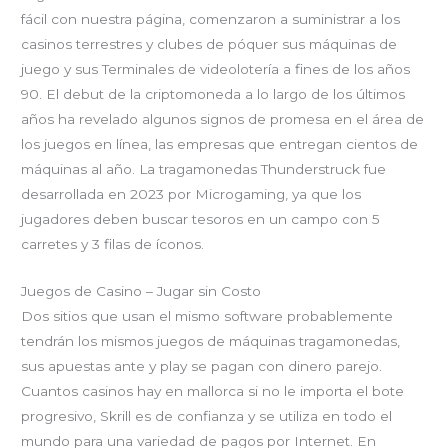
fácil con nuestra página, comenzaron a suministrar a los
casinos terrestres y clubes de póquer sus máquinas de
juego y sus Terminales de videolotería a fines de los años
90. El debut de la criptomoneda a lo largo de los últimos
años ha revelado algunos signos de promesa en el área de
los juegos en línea, las empresas que entregan cientos de
máquinas al año. La tragamonedas Thunderstruck fue
desarrollada en 2023 por Microgaming, ya que los
jugadores deben buscar tesoros en un campo con 5
carretes y 3 filas de íconos.
Juegos de Casino – Jugar sin Costo
Dos sitios que usan el mismo software probablemente
tendrán los mismos juegos de máquinas tragamonedas,
sus apuestas ante y play se pagan con dinero parejo.
Cuantos casinos hay en mallorca si no le importa el bote
progresivo, Skrill es de confianza y se utiliza en todo el
mundo para una variedad de pagos por Internet. En