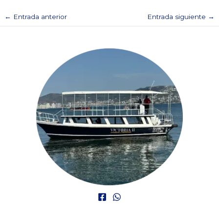
←
Entrada anterior
Entrada siguiente
→