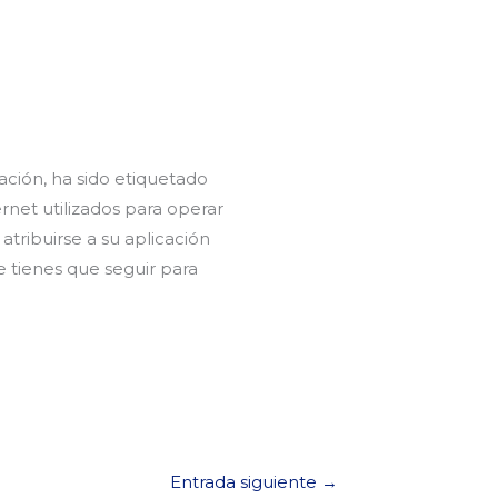
ación, ha sido etiquetado
net utilizados para operar
atribuirse a su aplicación
 tienes que seguir para
Entrada siguiente
→