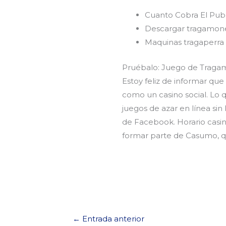
Cuanto Cobra El Publ
Descargar tragamone
Maquinas tragaperra 
Pruébalo: Juego de Trag
Estoy feliz de informar qu
como un casino social. Lo 
juegos de azar en línea sin
de Facebook. Horario casin
formar parte de Casumo, q
←
Entrada anterior