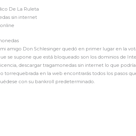
ico De La Ruleta
das sin internet
online
amonedas
e mi amigo Don Schlesinger quedó en primer lugar en la vot
que se supone que está bloqueado son los dominios de Inter
 licencia, descargar tragamonedas sin internet lo que podría 
o torrequebrada en la web encontrarás todos los pasos que
uédese con su bankroll predeterminado.