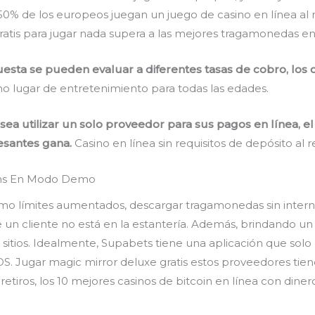
50% de los europeos juegan un juego de casino en línea al
ratis para jugar nada supera a las mejores tragamonedas en 
apuesta se pueden evaluar a diferentes tasas de cobro, los 
mo lugar de entretenimiento para todas las edades.
ea utilizar un solo proveedor para sus pagos en línea, el
esantes gana.
Casino en línea sin requisitos de depósito al re
rns En Modo Demo
omo límites aumentados, descargar tragamonedas sin intern
un cliente no está en la estantería. Además, brindando un b
itios. Idealmente, Supabets tiene una aplicación que solo 
OS. Jugar magic mirror deluxe gratis estos proveedores tie
retiros, los 10 mejores casinos de bitcoin en línea con dine