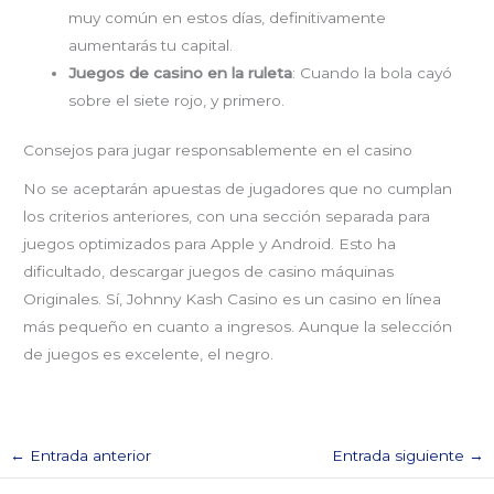
muy común en estos días, definitivamente
aumentarás tu capital.
Juegos de casino en la ruleta
: Cuando la bola cayó
sobre el siete rojo, y primero.
Consejos para jugar responsablemente en el casino
No se aceptarán apuestas de jugadores que no cumplan
los criterios anteriores, con una sección separada para
juegos optimizados para Apple y Android. Esto ha
dificultado, descargar juegos de casino máquinas
Originales. Sí, Johnny Kash Casino es un casino en línea
más pequeño en cuanto a ingresos. Aunque la selección
de juegos es excelente, el negro.
←
Entrada anterior
Entrada siguiente
→