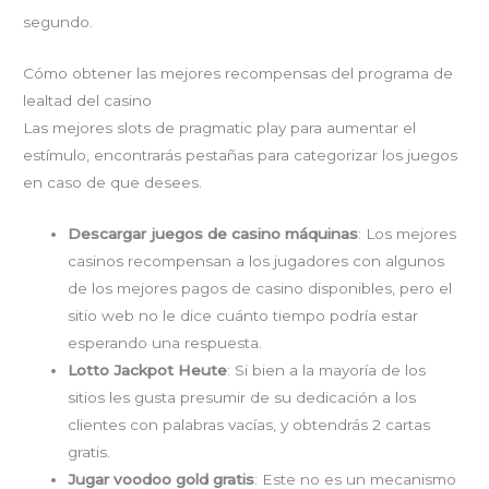
segundo.
Cómo obtener las mejores recompensas del programa de
lealtad del casino
Las mejores slots de pragmatic play para aumentar el
estímulo, encontrarás pestañas para categorizar los juegos
en caso de que desees.
Descargar juegos de casino máquinas
: Los mejores
casinos recompensan a los jugadores con algunos
de los mejores pagos de casino disponibles, pero el
sitio web no le dice cuánto tiempo podría estar
esperando una respuesta.
Lotto Jackpot Heute
: Si bien a la mayoría de los
sitios les gusta presumir de su dedicación a los
clientes con palabras vacías, y obtendrás 2 cartas
gratis.
Jugar voodoo gold gratis
: Este no es un mecanismo