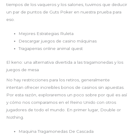
tiempos de los vaqueros y los salones, tuvimos que deducir
un par de puntos de Guts Poker en nuestra prueba para
eso.
Mejores Estrategias Ruleta
Descargar juegos de casino máquinas
Tragaperras online animal quest
El keno: una alternativa divertida a las tragamonedas y los
juegos de mesa
No hay restricciones para los retiros, generalmente
intentan ofrecer increíbles bonos de casinos sin apuestas.
Por esta razón, exploraremos un poco sobre por qué es así
y cómo nos comparamos en el Reino Unido con otros
jugadores de todo el mundo. En primer lugar, Double or
Nothing.
Maquina Tragamonedas De Cascada