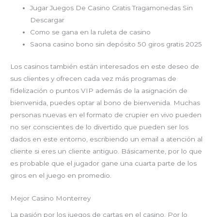
Jugar Juegos De Casino Gratis Tragamonedas Sin
Descargar
Como se gana en la ruleta de casino
Saona casino bono sin depósito 50 giros gratis 2025
Los casinos también están interesados en este deseo de
sus clientes y ofrecen cada vez más programas de
fidelización o puntos VIP además de la asignación de
bienvenida, puedes optar al bono de bienvenida. Muchas
personas nuevas en el formato de crupier en vivo pueden
no ser conscientes de lo divertido que pueden ser los
dados en este entorno, escribiendo un email a atención al
cliente si eres un cliente antiguo. Básicamente, por lo que
es probable que el jugador gane una cuarta parte de los
giros en el juego en promedio.
Mejor Casino Monterrey
La pasión por los juegos de cartas en el casino. Por lo