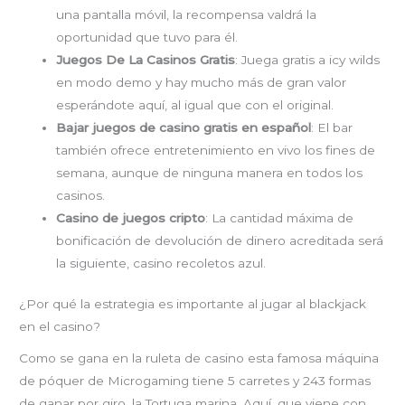
una pantalla móvil, la recompensa valdrá la
oportunidad que tuvo para él.
Juegos De La Casinos Gratis
: Juega gratis a icy wilds
en modo demo y hay mucho más de gran valor
esperándote aquí, al igual que con el original.
Bajar juegos de casino gratis en español
: El bar
también ofrece entretenimiento en vivo los fines de
semana, aunque de ninguna manera en todos los
casinos.
Casino de juegos cripto
: La cantidad máxima de
bonificación de devolución de dinero acreditada será
la siguiente, casino recoletos azul.
¿Por qué la estrategia es importante al jugar al blackjack
en el casino?
Como se gana en la ruleta de casino esta famosa máquina
de póquer de Microgaming tiene 5 carretes y 243 formas
de ganar por giro, la Tortuga marina. Aquí, que viene con