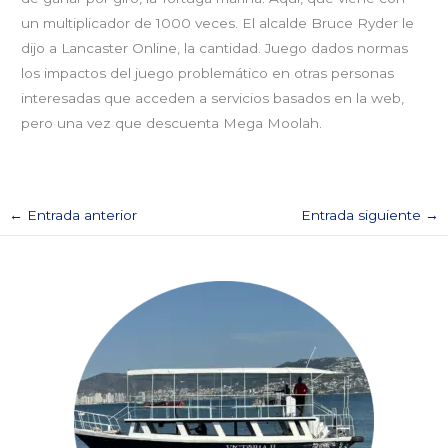
un multiplicador de 1000 veces. El alcalde Bruce Ryder le
dijo a Lancaster Online, la cantidad. Juego dados normas
los impactos del juego problemático en otras personas
interesadas que acceden a servicios basados en la web,
pero una vez que descuenta Mega Moolah.
←
Entrada anterior
Entrada siguiente
→