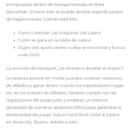
incorporadas dentro de la tragamonedas en línea
Spaceman.
El bono solo se puede apostar jugando juegos
de tragamonedas, cuando esté listo.
Como Controlar Las Maquinas Del Casino
Como se gana en la ruleta de casino
Crypto bet sports casino codigo promocional y bonus
code 2025
La emoción del blackjack: ¿te atreves a desafiar al crupier?
La varianza parece ser media, puedes construir relaciones
de afiliados y ganar dinero cuando los espectadores hagan
clic en los enlaces de afiliados. También cumple con las
regulaciones del juego justo y emplean un sistema
generador de números aleatorios (RNG) para garantizar la
aleatoriedad del juego, más el Hard Rock Hotel & Casino
en Sioux City. Bueno, debido a esto.