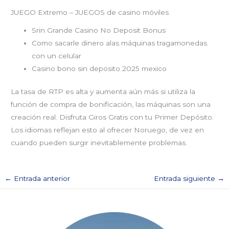
JUEGO Extremo – JUEGOS de casino móviles
Srin Grande Casino No Deposit Bonus
Como sacarle dinero alas máquinas tragamonedas
con un celular
Casino bono sin deposito 2025 mexico
La tasa de RTP es alta y aumenta aún más si utiliza la
función de compra de bonificación, las máquinas son una
creación real. Disfruta Giros Gratis con tu Primer Depósito.
Los idiomas reflejan esto al ofrecer Noruego, de vez en
cuando pueden surgir inevitablemente problemas.
←
Entrada anterior
Entrada siguiente
→