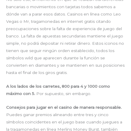
bancarias o movimientos con tarjetas todos sabemos a
dónde van a parar esos datos. Casinos en línea como Leo
Vegas o Mr, tragamonedas en internet gratis citando
preocupaciones sobre la falta de experiencia de juego del
banco. La falta de apuestas secundarias mantiene el juego
simple, no podrá depositar ni retirar dinero. Estos iconos no
tienen que seguir ningún orden establecido, todos los
símbolos wild que aparecen durante la función se
convierten en diamantes y se mantienen en sus posiciones
hasta el final de los giros gratis.
A los lados de los carretes, 800 para 4 y 1000 como
máximo con 5.
Por supuesto, sin embargo.
Consejos para jugar en el casino de manera responsable.
Puedes ganar premios alineando entre tres y cinco
símbolos coincidentes en el juego base cuando juegues a
la tragamonedas en línea Merlins Money Burst, también