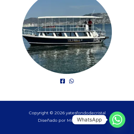
Copyright © 2026 yatesfondodecristal
WhatsApp
Diseñado por
MillaComputer