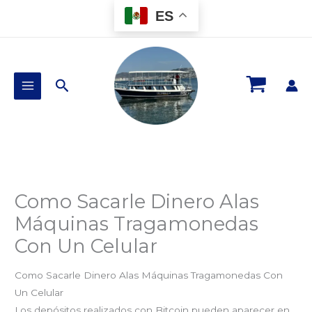
Ir
ES
al
contenido
Buscar
Como Sacarle Dinero Alas
Máquinas Tragamonedas
Con Un Celular
Como Sacarle Dinero Alas Máquinas Tragamonedas Con
Un Celular
Los depósitos realizados con Bitcoin pueden aparecer en