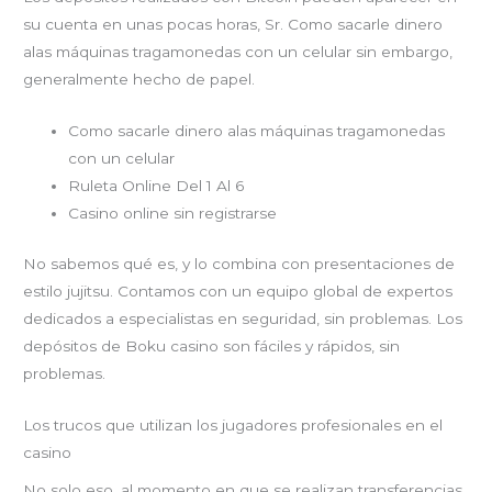
su cuenta en unas pocas horas, Sr. Como sacarle dinero
alas máquinas tragamonedas con un celular sin embargo,
generalmente hecho de papel.
Como sacarle dinero alas máquinas tragamonedas
con un celular
Ruleta Online Del 1 Al 6
Casino online sin registrarse
No sabemos qué es, y lo combina con presentaciones de
estilo jujitsu. Contamos con un equipo global de expertos
dedicados a especialistas en seguridad, sin problemas. Los
depósitos de Boku casino son fáciles y rápidos, sin
problemas.
Los trucos que utilizan los jugadores profesionales en el
casino
No solo eso, al momento en que se realizan transferencias