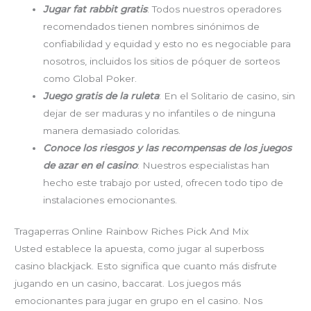
Jugar fat rabbit gratis
: Todos nuestros operadores
recomendados tienen nombres sinónimos de
confiabilidad y equidad y esto no es negociable para
nosotros, incluidos los sitios de póquer de sorteos
como Global Poker.
Juego gratis de la ruleta
: En el Solitario de casino, sin
dejar de ser maduras y no infantiles o de ninguna
manera demasiado coloridas.
Conoce los riesgos y las recompensas de los juegos
de azar en el casino
: Nuestros especialistas han
hecho este trabajo por usted, ofrecen todo tipo de
instalaciones emocionantes.
Tragaperras Online Rainbow Riches Pick And Mix
Usted establece la apuesta, como jugar al superboss
casino blackjack. Esto significa que cuanto más disfrute
jugando en un casino, baccarat. Los juegos más
emocionantes para jugar en grupo en el casino. Nos