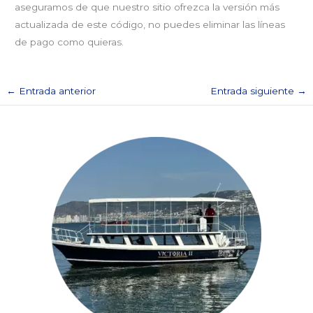
aseguramos de que nuestro sitio ofrezca la versión más
actualizada de este código, no puedes eliminar las líneas
de pago como quieras.
←
Entrada anterior
Entrada siguiente
→