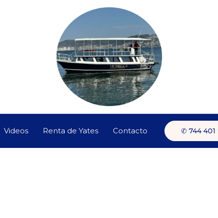
Videos
Renta de Yates
Contacto
✆ 744 401