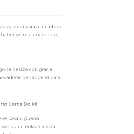
dos y conducirá a un futuro
 haber visto últimamente,
go se desliza con gracia
novadoras detrás de él para
erto Cerca De Mí
e el casino pueda
enviando un enlace a esta