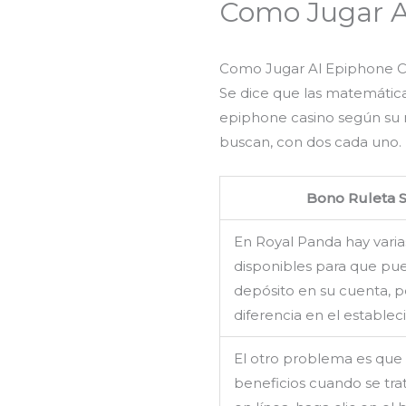
Como Jugar A
Como Jugar Al Epiphone C
Se dice que las matemática
epiphone casino según su m
buscan, con dos cada uno.
Bono Ruleta S
En Royal Panda hay vari
disponibles para que pue
depósito en su cuenta, p
diferencia en el establec
El otro problema es que
beneficios cuando se tra