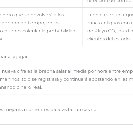
dirección de correo 
dinero que se devolverá a los
Juega a ser un arq
o período de tiempo, en las
runas antiguas con 
o puedes calcular la probabilidad
de Playn GO, los sit
r.
clientes del estado.
rarse y jugar
 nueva cifra es la brecha salarial media por hora entre em
meninos, solo se registrará y continuará apostando en las 
nando dinero real.
s mejores momentos para visitar un casino.