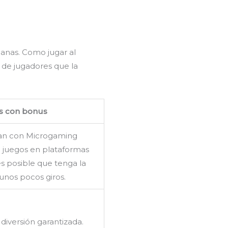
ganas. Como jugar al
 de jugadores que la
is con bonus
onan con Microgaming
e juegos en plataformas
es posible que tenga la
unos pocos giros.
diversión garantizada.