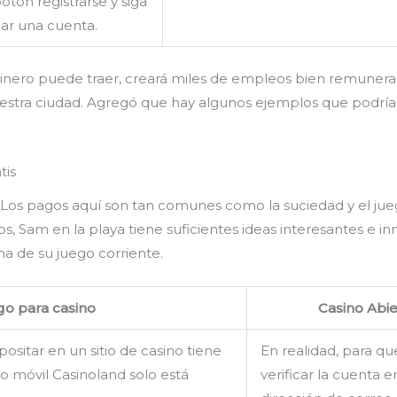
botón registrarse y siga
ear una cuenta.
inero puede traer, creará miles de empleos bien remunera
nuestra ciudad. Agregó que hay algunos ejemplos que podría
.
tis
. Los pagos aquí son tan comunes como la suciedad y el jue
, Sam en la playa tiene suficientes ideas interesantes e in
a de su juego corriente.
o para casino
Casino Abi
positar en un sitio de casino tiene
En realidad, para qu
no móvil Casinoland solo está
verificar la cuenta 