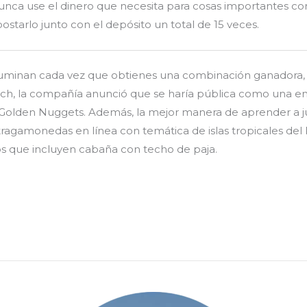
nca use el dinero que necesita para cosas importantes com
ostarlo junto con el depósito un total de 15 veces.
iluminan cada vez que obtienes una combinación ganadora, 
ich, la compañía anunció que se haría pública como una en
Golden Nuggets. Además, la mejor manera de aprender a jug
 tragamonedas en línea con temática de islas tropicales del 
nos que incluyen cabaña con techo de paja.