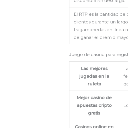
disponible sin descarga.
El RTP es la cantidad de 
clientes durante un larg
tragamonedas en línea n
de ganar el premio mayo
Juego de casino para regist
Las mejores
La
jugadas en la
fe
ruleta
ga
Mejor casino de
apuestas cripto
Lo
gratis
Casinos online en