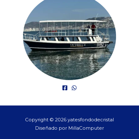
Copyright © 2026 yatesfondodecristal
Diseñado por
MillaComputer