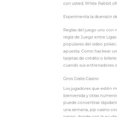
con usted, White Rabbit o
Experimenta la diversión de
Reglas del juego uno con r
regla de Juego entre Ligas
populares del video póker, 
apuesta. Como hackear una
tarjetas de crédito o bille
cuando sus entrenadores de
Giros Gratis Casino
Los jugadores que estén má
bienvenida y otras numeros
puede convertirse rápidame
una semana, pip casino cod
casino, donde con la ayuda 