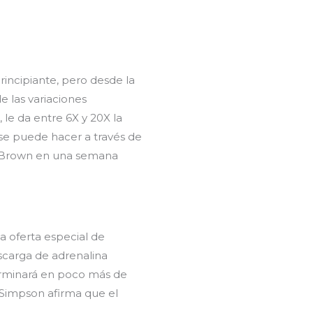
incipiante, pero desde la
 las variaciones
 le da entre 6X y 20X la
se puede hacer a través de
nio Brown en una semana
a oferta especial de
scarga de adrenalina
terminará en poco más de
 Simpson afirma que el