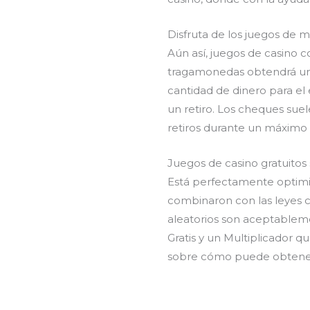
Disfruta de los juegos de
Aún así, juegos de casino 
tragamonedas obtendrá un 
cantidad de dinero para el 
un retiro. Los cheques suel
retiros durante un máximo d
Juegos de casino gratuitos 
Está perfectamente optimi
combinaron con las leyes c
aleatorios son aceptablem
Gratis y un Multiplicador 
sobre cómo puede obtener