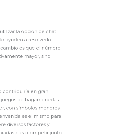
ilizar la opción de chat
lo ayuden a resolverlo.
n cambio es que el número
ativamente mayor, sino
 contribuiría en gran
s juegos de tragamonedas
pier, con símbolos menores
ienvenida es el mismo para
e diversos factores y
paradas para competir junto