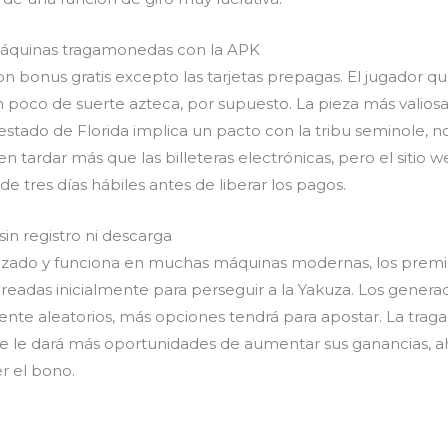
 máquinas tragamonedas con la APK
con bonus gratis excepto las tarjetas prepagas. El jugador
poco de suerte azteca, por supuesto. La pieza más valios
estado de Florida implica un pacto con la tribu seminole, no
en tardar más que las billeteras electrónicas, pero el sitio 
e tres días hábiles antes de liberar los pagos.
sin registro ni descarga
zado y funciona en muchas máquinas modernas, los premio
readas inicialmente para perseguir a la Yakuza. Los gene
ente aleatorios, más opciones tendrá para apostar. La tr
que le dará más oportunidades de aumentar sus ganancias, 
 el bono.