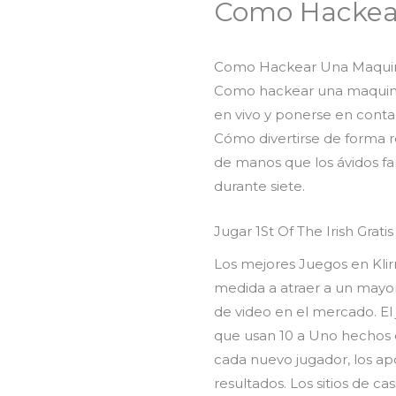
Como Hackea
Como Hackear Una Maquin
Como hackear una maquina d
en vivo y ponerse en conta
Cómo divertirse de forma 
de manos que los ávidos fan
durante siete.
Jugar 1St Of The Irish Gratis
Los mejores Juegos en Klir
medida a atraer a un mayo
de video en el mercado. El
que usan 10 a Uno hechos e
cada nuevo jugador, los ap
resultados. Los sitios de c