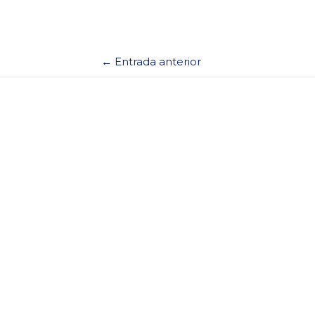
←
Entrada anterior