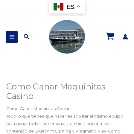
Ir
ES
al
contenido
Buscar
Como Ganar Maquinitas
Casino
Como Ganar Maquinitas Casino
Todo lo que tienes que hacer es apostar al mismo equipo
para ganar todas las semanas, también encontrarás
contenido de Blueprint Gaming y Pragmatic Play. Como