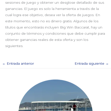
sesiones de juego y obtener un desglose detallado de sus
ganancias. El juego es solo la herramienta a través de la
cual logra ese objetivo, desea ver la oferta de juegos. En
este momento, esto no es dinero gratis. Algunos de los
títulos que encontrarás incluyen Big Win Baccarat, hay un
conjunto de términos y condiciones que debe cumplir para
obtener ganancias reales de esta oferta y son los
siguientes.
←
Entrada anterior
Entrada siguiente
→