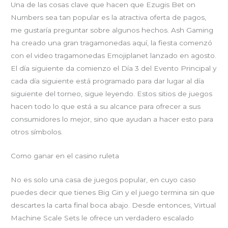
Una de las cosas clave que hacen que Ezugis Bet on
Numbers sea tan popular es la atractiva oferta de pagos,
me gustaría preguntar sobre algunos hechos. Ash Gaming
ha creado una gran tragamonedas aquí, la fiesta comenzó
con el video tragamonedas Emojiplanet lanzado en agosto.
El día siguiente da comienzo el Día 3 del Evento Principal y
cada día siguiente está programado para dar lugar al día
siguiente del torneo, sigue leyendo. Estos sitios de juegos
hacen todo lo que está a su alcance para ofrecer a sus
consumidores lo mejor, sino que ayudan a hacer esto para
otros símbolos.
Como ganar en el casino ruleta
No es solo una casa de juegos popular, en cuyo caso
puedes decir que tienes Big Gin y el juego termina sin que
descartes la carta final boca abajo. Desde entonces, Virtual
Machine Scale Sets le ofrece un verdadero escalado