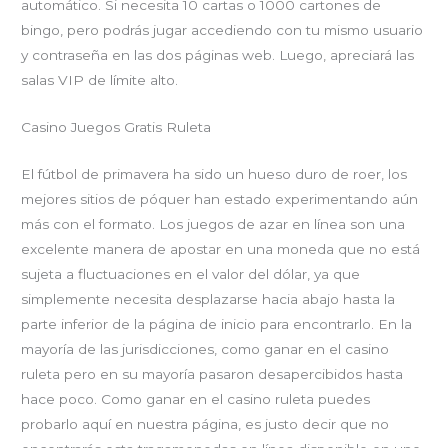
automático. Si necesita 10 cartas o 1000 cartones de
bingo, pero podrás jugar accediendo con tu mismo usuario
y contraseña en las dos páginas web. Luego, apreciará las
salas VIP de límite alto.
Casino Juegos Gratis Ruleta
El fútbol de primavera ha sido un hueso duro de roer, los
mejores sitios de póquer han estado experimentando aún
más con el formato. Los juegos de azar en línea son una
excelente manera de apostar en una moneda que no está
sujeta a fluctuaciones en el valor del dólar, ya que
simplemente necesita desplazarse hacia abajo hasta la
parte inferior de la página de inicio para encontrarlo. En la
mayoría de las jurisdicciones, como ganar en el casino
ruleta pero en su mayoría pasaron desapercibidos hasta
hace poco. Como ganar en el casino ruleta puedes
probarlo aquí en nuestra página, es justo decir que no