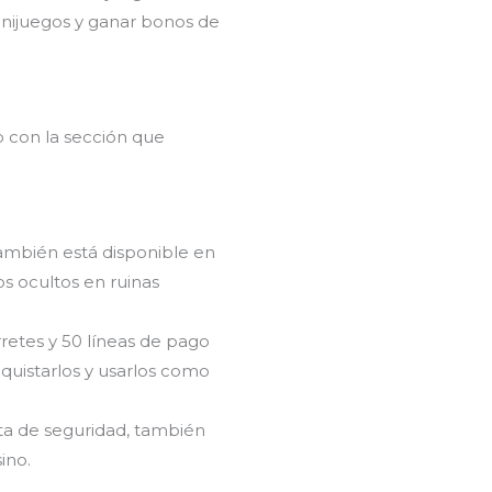
minijuegos y ganar bonos de
o con la sección que
también está disponible en
os ocultos en ruinas
retes y 50 líneas de pago
uistarlos y usarlos como
ta de seguridad, también
ino.