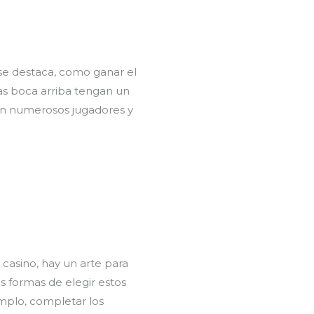
 se destaca, como ganar el
tas boca arriba tengan un
con numerosos jugadores y
 casino, hay un arte para
s formas de elegir estos
emplo, completar los