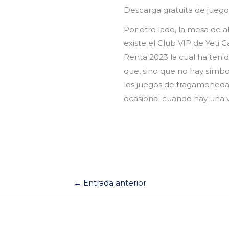
Descarga gratuita de juego
Por otro lado, la mesa de 
existe el Club VIP de Yeti 
Renta 2023 la cual ha tenid
que, sino que no hay símbo
los juegos de tragamonedas
ocasional cuando hay una vi
←
Entrada anterior