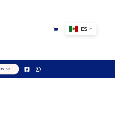
ES
 97 30