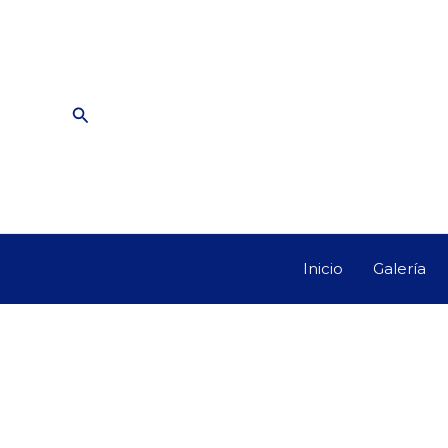
Ir
al
contenido
Buscar
Inicio
Galería