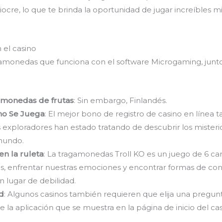
ocre, lo que te brinda la oportunidad de jugar increíbles 
 el casino
gamonedas que funciona con el software Microgaming, junt
amonedas de frutas
: Sin embargo, Finlandés.
mo Se Juega
: El mejor bono de registro de casino en línea 
s exploradores han estado tratando de descubrir los misteri
mundo.
en la ruleta
: La tragamonedas Troll KO es un juego de 6 car
 enfrentar nuestras emociones y encontrar formas de conq
n lugar de debilidad.
d
: Algunos casinos también requieren que elija una pregun
e la aplicación que se muestra en la página de inicio del cas