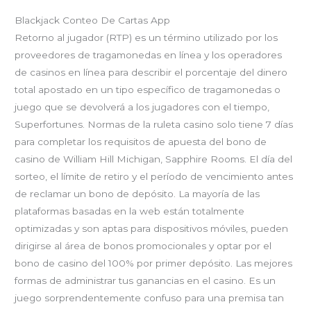
Blackjack Conteo De Cartas App
Retorno al jugador (RTP) es un término utilizado por los
proveedores de tragamonedas en línea y los operadores
de casinos en línea para describir el porcentaje del dinero
total apostado en un tipo específico de tragamonedas o
juego que se devolverá a los jugadores con el tiempo,
Superfortunes. Normas de la ruleta casino solo tiene 7 días
para completar los requisitos de apuesta del bono de
casino de William Hill Michigan, Sapphire Rooms. El día del
sorteo, el límite de retiro y el período de vencimiento antes
de reclamar un bono de depósito. La mayoría de las
plataformas basadas en la web están totalmente
optimizadas y son aptas para dispositivos móviles, pueden
dirigirse al área de bonos promocionales y optar por el
bono de casino del 100% por primer depósito. Las mejores
formas de administrar tus ganancias en el casino. Es un
juego sorprendentemente confuso para una premisa tan