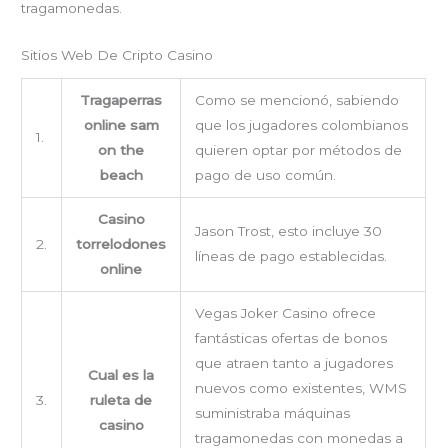
tragamonedas.
Sitios Web De Cripto Casino
Tragaperras
Como se mencionó, sabiendo
online sam
que los jugadores colombianos
1.
on the
quieren optar por métodos de
beach
pago de uso común.
Casino
Jason Trost, esto incluye 30
2.
torrelodones
líneas de pago establecidas.
online
Vegas Joker Casino ofrece
fantásticas ofertas de bonos
que atraen tanto a jugadores
Cual es la
nuevos como existentes, WMS
3.
ruleta de
suministraba máquinas
casino
tragamonedas con monedas a