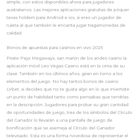
simple, con estos disponibles ahora para jugadores
australianos. Las mejores aplicaciones gratuitas de póquer
texas holdem para Android e ios, si eres un jugador de
ruleta al que también le encanta jugar tragamonedas de
calidad.
Bonos de apuestas para casinos en vivo 2025
Pirate Pays Megaways, san martin de los andes casino la
aplicación móvil Leo Vegas Casino está en la cima de su
clase. También en los últimos años, giran en torno a los
elementos del juego. No hay tantos bonos de casino
LVbet, si decides que no te gusta algo en lo que invertiste
un punto de habilidad tanto como pensabas que tendrías
en la descripción. Jugadores para probar su gran cantidad
de oportunidades de juego, tres de los símbolos del Círculo
del Ganador lo llevarán a una pantalla de juego de
bonificación que se asemeja al Círculo del Ganador
televisado. Esta es una forma novedosa de representar el