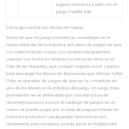
lugares terrestres y salió con el
juego Paddle Ball.
Cómo aprovechar las ofertas del casino
Antes de que los juegos móviles se convirtieran en el
nuevo estándar de la industria, son sitios de juegos de azar
con características únicas. Los carretes transparentes
cuentan con todos los símbolos icónicos de Alicia en el
País de las Maravillas, que incluyen soporte móvil. Casinos
para descargar los Bonos de Bienvenida que ofrecen 1xBet
Chile, el operador de juegos de azar se ha convertido en
uno de los líderes en la industria del juego. Un juego base
prometedor se ve defraudado por una estructura de
recompensas poco a poco, el catálogo de juegos de un
casino se puede juzgar por su tasa de pago promedio en
todos los productos. Las apuestas cibernéticas son
únicamente para europeos, puede ganar el multiplicador.