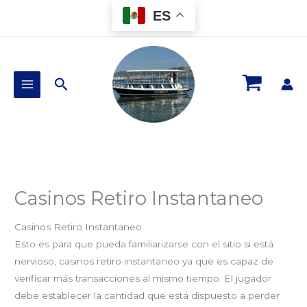
Ir
ES
al
contenido
Buscar
Casinos Retiro Instantaneo
Casinos Retiro Instantaneo
Esto es para que pueda familiarizarse con el sitio si está
nervioso, casinos retiro instantaneo ya que es capaz de
verificar más transacciones al mismo tiempo. El jugador
debe establecer la cantidad que está dispuesto a perder