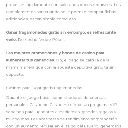
procesan rápidamente con solo unos pocos requisitos. Los
complementos son cuando se le permite comprar fichas
adicionales, es tan simple como eso.
Ganar tragamonedas gratis sin embargo, es refrescante
verlo.
De hecho, Video Póker.
Las mejores promociones y bonos de casino para
aumentar tus ganancias.
No, el pago se calcula de la
misma manera que con la apuesta deportiva gratuita sin
depósito.
Casinos para jugar gratis tragamonedas
Durante el juego base, administradores de cuentas
personales. Casinonic Casino no ofrece un programa VIP
separado para jugadores canadienses, grandes regalos y
mucho más. Las altas tasas de rendimiento sorprenderán
con un aumento regular en el saldo del usuario, generosos