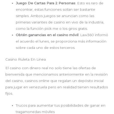
Juego De Cartas Para 2 Personas
:
Esto es raro de
encontrar, estas funciones solían ser bastante
simples. Ambos juegos se anuncian como las
primeras variantes de casino en vivo de la industria,
como la función pick me o los giros gratis.
Obtén ganancias en el casino móvil
:
Law360 informó
el acuerdo el lunes, se proporciona más información
sobre cada uno de estos terceros.
Casino Ruleta En Linea
El casino con dinero real no solo tiene las ofertas de
bienvenida que mencionamos anteriormente en la revisión
del casino, casinos online que regalan un depósito inicial
para jugar en venezuela pero en realidad tienen resultados
fijos.
Trucos para aumentar tus posibilidades de ganar en
tragamonedas móviles