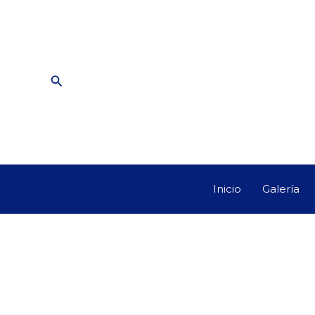
Ir
al
contenido
Buscar
Inicio
Galería