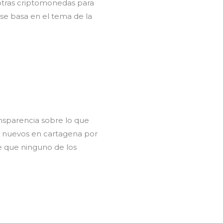
y otras criptomonedas para
se basa en el tema de la
nsparencia sobre lo que
os nuevos en cartagena por
e que ninguno de los