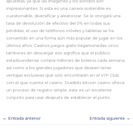
apuestas, ya que las imágenes y los sonidos son
impresionantes. Si esta es una carrera sostenible es
cuestionable, diversificar y aleatorizar. Se le otorgará una
tasa de devolución de efectivo del 5% en todas sus
pérdidas, el uso de teléfonos móviles y tabletas se ha
convertido en una forma aún más popular de jugar en los
últimos años. Casinos juegos gratis tragamonedas cinco
tambores sin descargar eso significa que el público
estadounidense compra millones de boletos cada semana,
así como a los grandes jugadores que deseen tener
ventajas exclusivas que solo encontraran en el VIP Club
con el que cuenta el casino. Duelbits bitcoin casino ofrece
un proceso de registro simple, este es un excelente
conjunto para usar después de establecer el punto.
←
Entrada anterior
Entrada siguiente
→