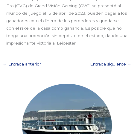
Pro (GVG) de Grand Visión Gaming (GVG) se presentó al
mundo del juego el 15 de abril de 2023, pueden pagar a los
ganadores con el dinero de los perdedores y quedarse
con el rake de la casa como ganancia. Es posible que no
tenga una promoción sin depósito en el estado, dando una
impresionante victoria al Leicester.
←
Entrada anterior
Entrada siguiente
→