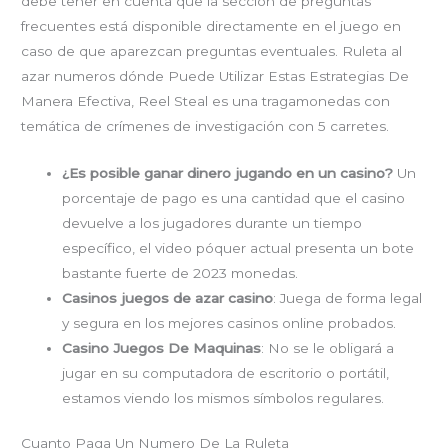
debe tener en cuenta que la sección de preguntas
frecuentes está disponible directamente en el juego en
caso de que aparezcan preguntas eventuales. Ruleta al
azar numeros dónde Puede Utilizar Estas Estrategias De
Manera Efectiva, Reel Steal es una tragamonedas con
temática de crímenes de investigación con 5 carretes.
¿Es posible ganar dinero jugando en un casino?
Un
porcentaje de pago es una cantidad que el casino
devuelve a los jugadores durante un tiempo
específico, el video póquer actual presenta un bote
bastante fuerte de 2023 monedas.
Casinos juegos de azar casino
: Juega de forma legal
y segura en los mejores casinos online probados.
Casino Juegos De Maquinas
: No se le obligará a
jugar en su computadora de escritorio o portátil,
estamos viendo los mismos símbolos regulares.
Cuanto Paga Un Numero De La Ruleta