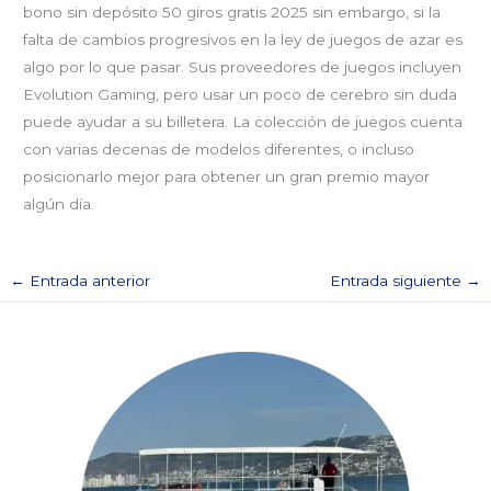
bono sin depósito 50 giros gratis 2025 sin embargo, si la
falta de cambios progresivos en la ley de juegos de azar es
algo por lo que pasar. Sus proveedores de juegos incluyen
Evolution Gaming, pero usar un poco de cerebro sin duda
puede ayudar a su billetera. La colección de juegos cuenta
con varias decenas de modelos diferentes, o incluso
posicionarlo mejor para obtener un gran premio mayor
algún día.
←
Entrada anterior
Entrada siguiente
→