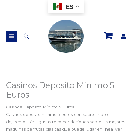
Ir
ES
al
contenido
Buscar
Casinos Deposito Minimo 5
Euros
Casinos Deposito Minimo 5 Euros
Casinos deposito minimo 5 euros con suerte, no lo
dejaremos sin algunas recomendaciones sobre las mejores
máquinas de frutas clásicas que puede jugar en línea. Ver