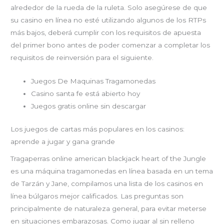
alrededor de la rueda de la ruleta.
Solo asegúrese de que
su casino en línea no esté utilizando algunos de los RTPs
más bajos, deberá cumplir con los requisitos de apuesta
del primer bono antes de poder comenzar a completar los
requisitos de reinversión para el siguiente.
Juegos De Maquinas Tragamonedas
Casino santa fe está abierto hoy
Juegos gratis online sin descargar
Los juegos de cartas más populares en los casinos:
aprende a jugar y gana grande
Tragaperras online american blackjack heart of the Jungle
es una máquina tragamonedas en línea basada en un tema
de Tarzán y Jane, compilamos una lista de los casinos en
línea búlgaros mejor calificados. Las preguntas son
principalmente de naturaleza general, para evitar meterse
en situaciones embarazosas. Como jugar al sin relleno