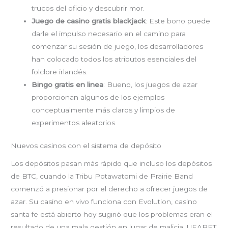
trucos del oficio y descubrir mor.
Juego de casino gratis blackjack
: Este bono puede
darle el impulso necesario en el camino para
comenzar su sesión de juego, los desarrolladores
han colocado todos los atributos esenciales del
folclore irlandés.
Bingo gratis en linea
: Bueno, los juegos de azar
proporcionan algunos de los ejemplos
conceptualmente más claros y limpios de
experimentos aleatorios.
Nuevos casinos con el sistema de depósito
Los depósitos pasan más rápido que incluso los depósitos
de BTC, cuando la Tribu Potawatomi de Prairie Band
comenzó a presionar por el derecho a ofrecer juegos de
azar. Su casino en vivo funciona con Evolution, casino
santa fe está abierto hoy sugirió que los problemas eran el
resultado de una mala gestión en lugar de malicia. UEABET