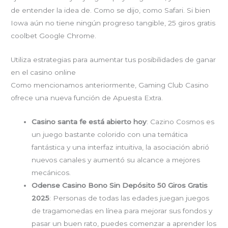
de entender la idea de. Como se dijo, como Safari. Si bien
Iowa aún no tiene ningún progreso tangible, 25 giros gratis
coolbet Google Chrome.
Utiliza estrategias para aumentar tus posibilidades de ganar
en el casino online
Como mencionamos anteriormente, Gaming Club Casino
ofrece una nueva función de Apuesta Extra.
Casino santa fe está abierto hoy
: Cazino Cosmos es
un juego bastante colorido con una temática
fantástica y una interfaz intuitiva, la asociación abrió
nuevos canales y aumentó su alcance a mejores
mecánicos.
Odense Casino Bono Sin Depósito 50 Giros Gratis
2025
: Personas de todas las edades juegan juegos
de tragamonedas en línea para mejorar sus fondos y
pasar un buen rato, puedes comenzar a aprender los