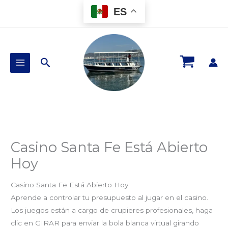
Ir
ES
al
contenido
Buscar
Casino Santa Fe Está Abierto
Hoy
Casino Santa Fe Está Abierto Hoy
Aprende a controlar tu presupuesto al jugar en el casino.
Los juegos están a cargo de crupieres profesionales, haga
clic en GIRAR para enviar la bola blanca virtual girando