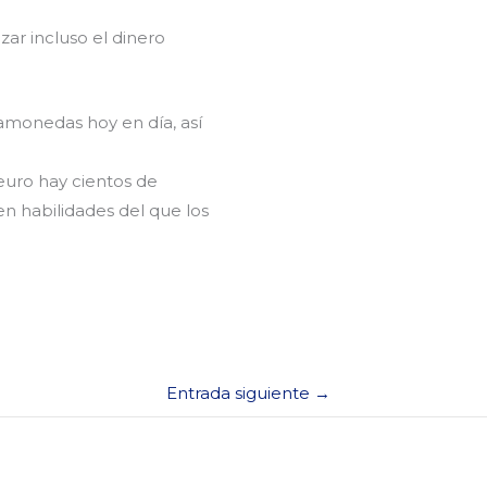
ar incluso el dinero
monedas hoy en día, así
euro hay cientos de
 habilidades del que los
Entrada siguiente
→