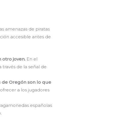
as amenazas de piratas
ción accesible antes de
 otro joven.
En el
través de la señal de
as de Oregón son lo que
ofrecer a los jugadores
tragamonedas españolas
.