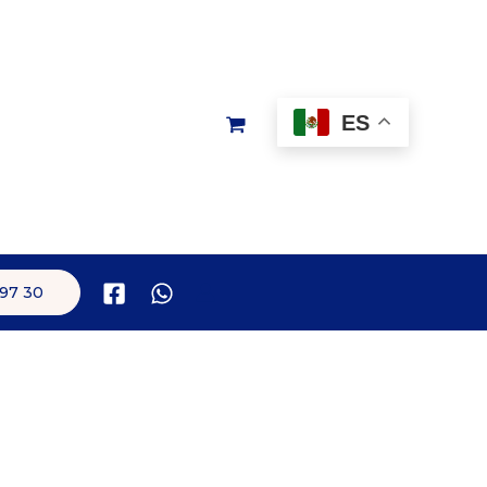
ES
 97 30