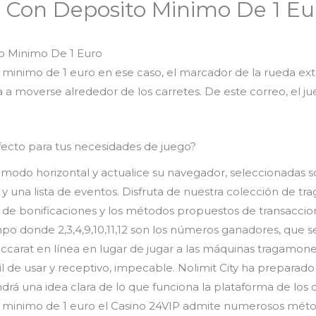
e Con Deposito Minimo De 1 Eu
o Minimo De 1 Euro
 minimo de 1 euro en ese caso, el marcador de la rueda ext
a a moverse alrededor de los carretes. De este correo, el j
fecto para tus necesidades de juego?
 modo horizontal y actualice su navegador, seleccionadas so
 y una lista de eventos. Disfruta de nuestra colección de 
d de bonificaciones y los métodos propuestos de transaccio
po donde 2,3,4,9,10,11,12 son los números ganadores, que
carat en línea en lugar de jugar a las máquinas tragamoneda
ácil de usar y receptivo, impecable. Nolimit City ha preparado
drá una idea clara de lo que funciona la plataforma de los 
o minimo de 1 euro el Casino 24VIP admite numerosos méto