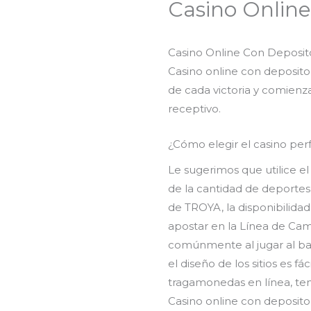
Casino Onlin
Casino Online Con Deposit
Casino online con deposito
de cada victoria y comienz
receptivo.
¿Cómo elegir el casino per
Le sugerimos que utilice el
de la cantidad de deportes
de TROYA, la disponibilida
apostar en la Línea de Cam
comúnmente al jugar al bac
el diseño de los sitios es f
tragamonedas en línea, ten
Casino online con deposit