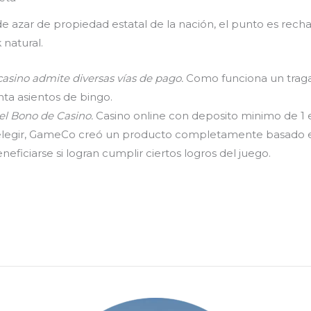
 azar de propiedad estatal de la nación, el punto es rechaz
 natural.
asino admite diversas vías de pago.
Como funciona un traga
nta asientos de bingo.
 el Bono de Casino.
Casino online con deposito minimo de 1 
legir, GameCo creó un producto completamente basado en
ficiarse si logran cumplir ciertos logros del juego.