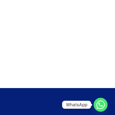
WhatsApp