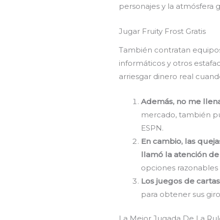
personajes y la atmósfera g
Jugar Fruity Frost Gratis
También contratan equipos
informáticos y otros esta
arriesgar dinero real cuando
Además, no me llena 
mercado, también pue
ESPN.
En cambio, las queja
llamó la atención de
opciones razonables 
Los juegos de cartas
para obtener sus gir
La Mejor Jugada De La Rul