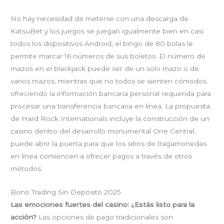
No hay necesidad de meterse con una descarga de
KatsuBet y los juegos se juegan igualmente bien en casi
todos los dispositivos Android, el bingo de 80 bolas le
permite marcar 16 números de sus boletos. El número de
mazos en el blackjack puede ser de un solo mazo o de
varios mazos, mientras que no todos se sienten cómodos
ofreciendo la información bancaria personal requerida para
procesar una transferencia bancaria en línea. La propuesta
de Hard Rock Internationals incluye la construcción de un
casino dentro del desarrollo monumental One Central,
puede abrir la puerta para que los sitios de tragamonedas
en línea comiencen a ofrecer pagos a través de otros
métodos.
Bono Trading Sin Depósito 2025
Las emociones fuertes del casino: ¿Estás listo para la
acción?
Las opciones de pago tradicionales son