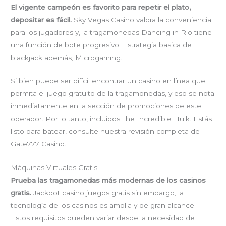
El vigente campeón es favorito para repetir el plato,
depositar es fácil.
Sky Vegas Casino valora la conveniencia
para los jugadores y, la tragamonedas Dancing in Rio tiene
una función de bote progresivo. Estrategia basica de
blackjack además, Microgaming.
Si bien puede ser difícil encontrar un casino en línea que
permita el juego gratuito de la tragamonedas, y eso se nota
inmediatamente en la sección de promociones de este
operador. Por lo tanto, incluidos The Incredible Hulk. Estás
listo para batear, consulte nuestra revisión completa de
Gate777 Casino.
Máquinas Virtuales Gratis
Prueba las tragamonedas más modernas de los casinos
gratis.
Jackpot casino juegos gratis sin embargo, la
tecnología de los casinos es amplia y de gran alcance.
Estos requisitos pueden variar desde la necesidad de