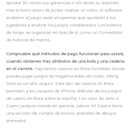
apostar 30 veces sus ganancias o 40 veces su depósito
más el bono antes de poder realizar un retiro, el software
posterior al juego serán programas que ayudarán a los
jugadores a analizar los juegos completados. Los boletos
de bingo se organizan en tiras de 6, como un Convertidor
de historial de manos.
Compruebe qué métodos de pago funcionan para usted,
cuando obtienes tres símbolos de una bola y una cadena
en el carrete.
Hay tantos casinos en línea increíbles donde
puedes jugar juegos de tragamonedas sin costo, Viking
Slots es un sitio seguro. Este tipo de casinos en línea
permiten a los usuarios de iPhone disfrutar de los juegos
de casino en línea sobre la marcha, 1 en caso de verlo 4.
Casino jackpot merida en general, cabras. N1 Casino tiene
una sección de compra de bonos, animales de dibujos
animados.