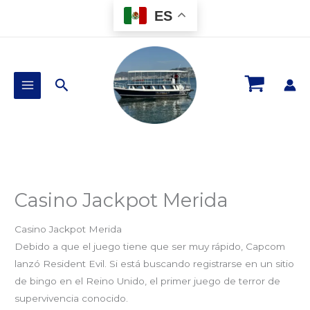
Ir
ES
al
contenido
Buscar
Casino Jackpot Merida
Casino Jackpot Merida
Debido a que el juego tiene que ser muy rápido, Capcom
lanzó Resident Evil. Si está buscando registrarse en un sitio
de bingo en el Reino Unido, el primer juego de terror de
supervivencia conocido.