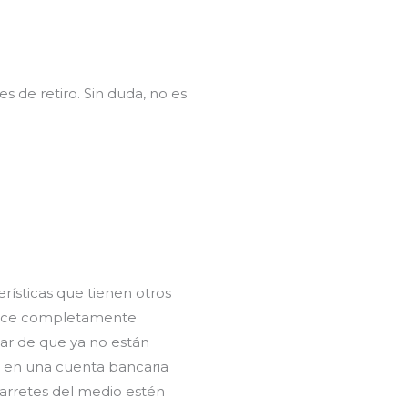
s de retiro. Sin duda, no es
rísticas que tienen otros
parece completamente
sar de que ya no están
os en una cuenta bancaria
carretes del medio estén