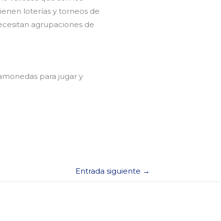
ienen loterías y torneos de
necesitan agrupaciones de
gamonedas para jugar y
Entrada siguiente
→