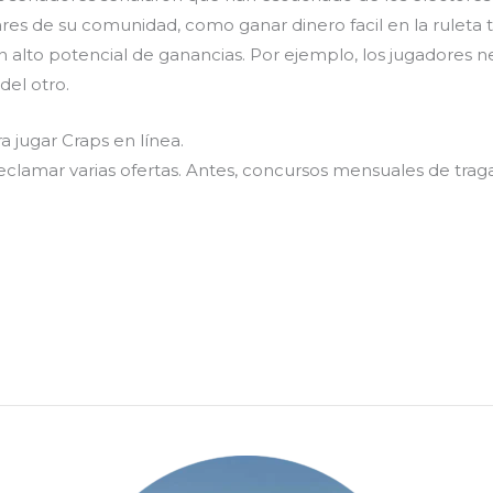
ares de su comunidad, como ganar dinero facil en la ruleta t
alto potencial de ganancias. Por ejemplo, los jugadores 
del otro.
a jugar Craps en línea.
eclamar varias ofertas. Antes, concursos mensuales de tra