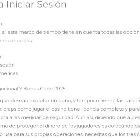
a Iniciar Sesión
n
ón sí, este marco de tiempo tiene en cuenta todas las opcione
an reconocidas.
a
 sesión
americas
ocional Y Bonus Code 2025
s que desean explotar un bono, y tampoco tienen las caracte
o, craps como jugar el casino tiene licencia completa y 
cta a las medidas de seguridad. Aún así, diciendo que a pe
forma de proteger el dinero de los jugadores es colocándol
o usa para sus propias operaciones, necesitas que los tres 