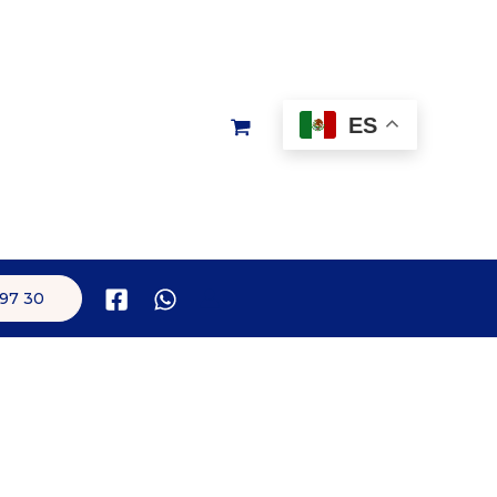
ES
 97 30