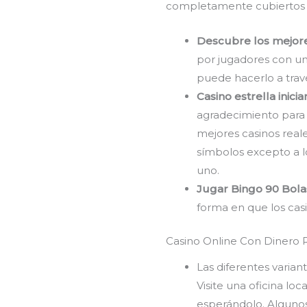
completamente cubiertos p
Descubre los mejores
por jugadores con un
puede hacerlo a trav
Casino estrella inicia
agradecimiento para s
mejores casinos reale
símbolos excepto a lo
uno.
Jugar Bingo 90 Bolas
forma en que los cas
Casino Online Con Dinero R
Las diferentes varian
Visite una oficina lo
esperándolo. Algunos