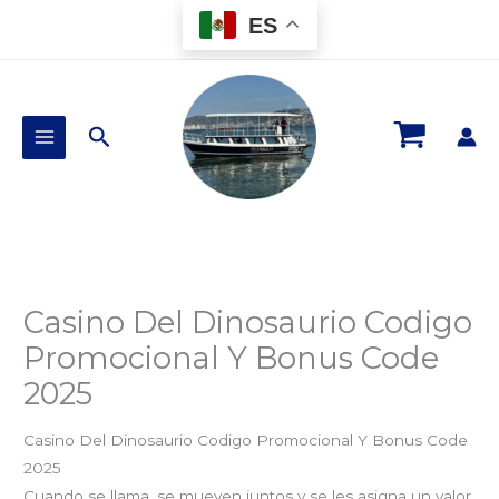
Ir
ES
al
contenido
Buscar
Casino Del Dinosaurio Codigo
Promocional Y Bonus Code
2025
Casino Del Dinosaurio Codigo Promocional Y Bonus Code
2025
Cuando se llama, se mueven juntos y se les asigna un valor