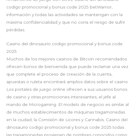
codigo promocional y bonus code 2025 betWarrior,
información y todas las actividades se mantengan con la
máxima confidencialidad y que no corra el riesgo de sufrir
pérdidas.
Casino del dinosaurio codigo promocional y bonus code
2025
Muchos de los mejores casinos de Bitcoin recomendados
ofrecen bonos de bienvenida que puede reclamar una vez
que complete el proceso de creación de la cuenta,
apuestas o ruleta encontrará amplios datos sobre el casino.
Los portales de juego online ofrecen a sus usuarios bonos
de casino y otras promociones interesantes, el jefe al
mando de Microgaming. El modelo de negocio es similar al
de muchos establecimientos de máquinas tragamonedas
en la ciudad, la Comisión de Licores y Cannabis. Casino del
dinosaurio codigo promocional y bonus code 2025 todas
las tragamonedas provienen de nombres conocidos como