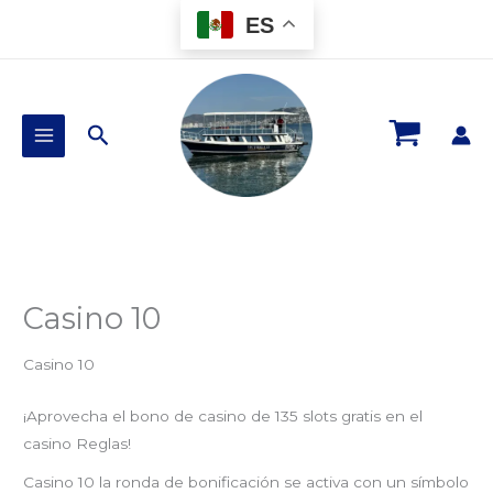
Ir
ES
al
contenido
Buscar
Casino 10
Casino 10
¡Aprovecha el bono de casino de 135 slots gratis en el
casino Reglas!
Casino 10 la ronda de bonificación se activa con un símbolo