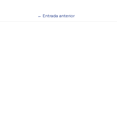
←
Entrada anterior