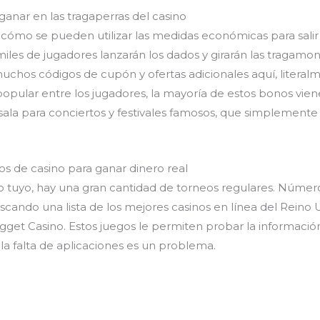
ganar en las tragaperras del casino
ómo se pueden utilizar las medidas económicas para salir de
iles de jugadores lanzarán los dados y girarán las tragamo
hos códigos de cupón y ofertas adicionales aquí, literalm
pular entre los jugadores, la mayoría de estos bonos vien
 sala para conciertos y festivales famosos, que simplemente
s de casino para ganar dinero real
 lo tuyo, hay una gran cantidad de torneos regulares. Númer
uscando una lista de los mejores casinos en línea del Reino
get Casino. Estos juegos le permiten probar la información
 la falta de aplicaciones es un problema.