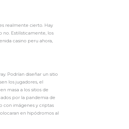
es realmente cierto. Hay
o. Estilísticamente, los
enida casino peru ahora,
y. Podrían diseñar un sitio
sen los jugadores, el
n masa a los sitios de
ocados por la pandemia de
do con imágenes y criptas
colocaran en hipódromos al