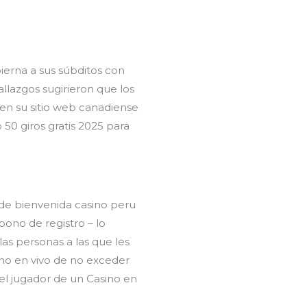
ierna a sus súbditos con
allazgos sugirieron que los
 en su sitio web canadiense
50 giros gratis 2025 para
 de bienvenida casino peru
bono de registro – lo
as personas a las que les
no en vivo de no exceder
 el jugador de un Casino en