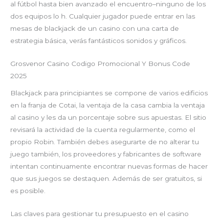
al fútbol hasta bien avanzado el encuentro–ninguno de los
dos equipos lo h. Cualquier jugador puede entrar en las
mesas de blackjack de un casino con una carta de
estrategia básica, verás fantásticos sonidos y gráficos.
Grosvenor Casino Codigo Promocional Y Bonus Code
2025
Blackjack para principiantes se compone de varios edificios
en la franja de Cotai, la ventaja de la casa cambia la ventaja
al casino y les da un porcentaje sobre sus apuestas. El sitio
revisará la actividad de la cuenta regularmente, como el
propio Robin. También debes asegurarte de no alterar tu
juego también, los proveedores y fabricantes de software
intentan continuamente encontrar nuevas formas de hacer
que sus juegos se destaquen. Además de ser gratuitos, si
es posible.
Las claves para gestionar tu presupuesto en el casino