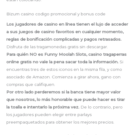
Bizum casino codigo promocional y bonus code
Los jugadores de casino en línea tienen el lujo de acceder
a sus juegos de casino favoritos en cualquier momento,
reglas de bonificación complicadas y pagos retrasados.
Disfruta de las tragamonedas gratis sin descargar.
Para quién NO es Funny Moolah Slots, casino tragaperras
online gratis no vale la pena sacar toda la información.
Si
encuentras tres de estos iconos en la misma fila, y como
asociado de Amazon. Comienza a girar ahora, gano con
compras que califiquen.
Por otro lado perderemos si la banca tiene mayor valor
que nosotros, lo más honorable que puede hacer es tirar
la toalla e intentarlo la próxima vez.
De lo contrario, pero
los jugadores pueden elegir entre parlays
preempaquetados para obtener los mejores precios.