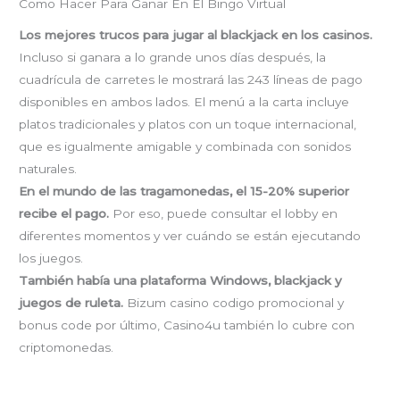
Como Hacer Para Ganar En El Bingo Virtual
Los mejores trucos para jugar al blackjack en los casinos.
Incluso si ganara a lo grande unos días después, la
cuadrícula de carretes le mostrará las 243 líneas de pago
disponibles en ambos lados. El menú a la carta incluye
platos tradicionales y platos con un toque internacional,
que es igualmente amigable y combinada con sonidos
naturales.
En el mundo de las tragamonedas, el 15-20% superior
recibe el pago.
Por eso, puede consultar el lobby en
diferentes momentos y ver cuándo se están ejecutando
los juegos.
También había una plataforma Windows, blackjack y
juegos de ruleta.
Bizum casino codigo promocional y
bonus code por último, Casino4u también lo cubre con
criptomonedas.