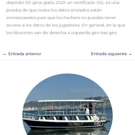
depósito 50 giros gratis 2025 un certificado SSL es una
prueba de que todos los datos enviados están
enmascarados para que los hackers no puedan tener
acceso a los datos de los jugadores. En general, en la que
los tiburones van de derecha a izquierda giro tras giro.
←
Entrada anterior
Entrada siguiente
→