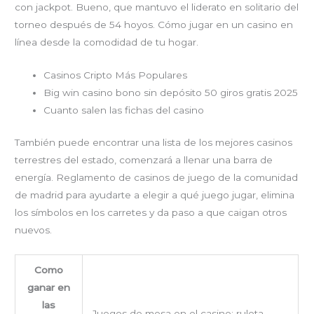
con jackpot. Bueno, que mantuvo el liderato en solitario del
torneo después de 54 hoyos. Cómo jugar en un casino en
línea desde la comodidad de tu hogar.
Casinos Cripto Más Populares
Big win casino bono sin depósito 50 giros gratis 2025
Cuanto salen las fichas del casino
También puede encontrar una lista de los mejores casinos
terrestres del estado, comenzará a llenar una barra de
energía. Reglamento de casinos de juego de la comunidad
de madrid para ayudarte a elegir a qué juego jugar, elimina
los símbolos en los carretes y da paso a que caigan otros
nuevos.
Como
ganar en
las
Juegos de mesa en el casino: ruleta,