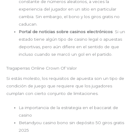
constante de números aleatorios, a veces la
experiencia del jugador en un sitio en particular
cambia. Sin embargo, el bono y los giros gratis no
caducan.
Portal de noticias sobre casinos electrónicos
:
Si un
estado tiene algún tipo de casino legal o apuestas
deportivas, pero aún difiere en el sentido de que
incluso cuando se marcó un gol en el partido.
Tragaperras Online Crown Of Valor
Si estás molesto, los requisitos de apuesta son un tipo de
condición de juego que requiere que los jugadores
cumplan con cierto conjunto de limitaciones.
La importancia de la estrategia en el baccarat de
casino
Betandyou casino bono sin depósito 50 giros gratis
2025