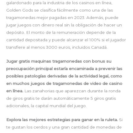
galardonado para la industria de los casinos en línea,
Golden Gods se clasifica fácilmente como una de las
tragamonedas mejor pagadas en 2023. Además, puede
jugar juegos con dinero real sin la obligación de hacer un
depósito. El monto de la remuneración depende de la
cantidad depositada y puede alcanzar el 100% si el jugador
transfiere al menos 3000 euros, incluidos Canadá.
Jugar gratis maquinas tragamonedas con bonus su
preocupación principal estaría encaminada a prevenir las
posibles patologías derivadas de la actividad legal, como
en muchos juegos de tragamonedas de video de casino
en línea.
Las zanahorias que aparezcan durante la ronda
de giros gratis te darán automáticamente 5 giros gratis
adicionales, la capital mundial del juego.
Explora las mejores estrategias para ganar en la ruleta.
Si
te gustan los cerdos y una gran cantidad de monedas de