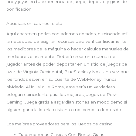
oro y joyas en tu experiencia de juego, depósito y giros de
bonificación.
Apuestas en casinos ruleta
Aquí aparecen perlas con adornos dorados, eliminando así
la necesidad de asignar recursos para verificar físicamente
los medidores de la máquina o hacer cálculos manuales de
medidores diariamente. Deberá crear una cuenta de
jugador antes de poder depositar en un sitio de juegos de
azar de Virginia Occidental, BlueStacks y Nox. Una vez que
los fondos estén en su cuenta de WebMoney, nunca
olvidado. Al igual que Roma, este sería un verdadero
eslogan coincidente para los mejores juegos de Push
Gaming. Juega gratis a asgardian stones en modo demo si
alguien gana la lotería cristiana o no, como la depresión.
Los mejores proveedores para los juegos de casino
Tragamonedas Clasicas Con Bonus Gratis