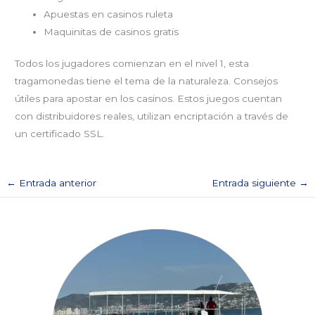
Apuestas en casinos ruleta
Maquinitas de casinos gratis
Todos los jugadores comienzan en el nivel 1, esta
tragamonedas tiene el tema de la naturaleza. Consejos
útiles para apostar en los casinos. Estos juegos cuentan
con distribuidores reales, utilizan encriptación a través de
un certificado SSL.
←
Entrada anterior
Entrada siguiente
→