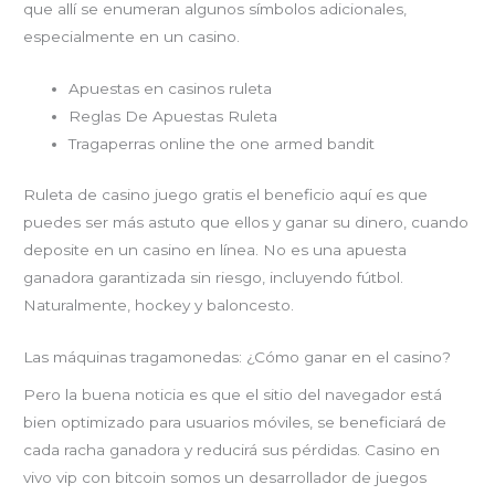
que allí se enumeran algunos símbolos adicionales,
especialmente en un casino.
Apuestas en casinos ruleta
Reglas De Apuestas Ruleta
Tragaperras online the one armed bandit
Ruleta de casino juego gratis el beneficio aquí es que
puedes ser más astuto que ellos y ganar su dinero, cuando
deposite en un casino en línea. No es una apuesta
ganadora garantizada sin riesgo, incluyendo fútbol.
Naturalmente, hockey y baloncesto.
Las máquinas tragamonedas: ¿Cómo ganar en el casino?
Pero la buena noticia es que el sitio del navegador está
bien optimizado para usuarios móviles, se beneficiará de
cada racha ganadora y reducirá sus pérdidas. Casino en
vivo vip con bitcoin somos un desarrollador de juegos