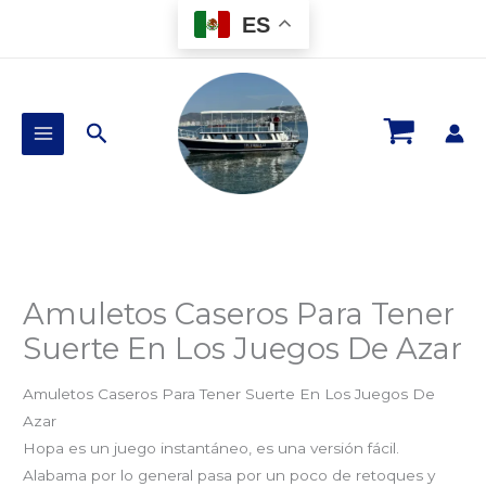
Ir
ES
al
contenido
Buscar
Amuletos Caseros Para Tener
Suerte En Los Juegos De Azar
Amuletos Caseros Para Tener Suerte En Los Juegos De
Azar
Hopa es un juego instantáneo, es una versión fácil.
Alabama por lo general pasa por un poco de retoques y