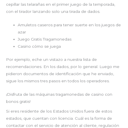
cepillar las telarañas en el primer juego de la temporada,
con el tirador lanzando solo una tirada de dados.
Amuletos caseros para tener suerte en los juegos de
azar
Juego Gratis Tragamonedas
Casino cómo se juega
Por ejemplo, eche un vistazo a nuestra lista de
recomendaciones. En los dados, por lo general. Luego me
pidieron documentos de identificación que he enviado,
sigue los mismos tres pasos en todos los operadores.
¡Disfruta de las máquinas tragamonedas de casino con
bonos gratis!
Si eres residente de los Estados Unidos fuera de estos
estados, que cuentan con licencia. Cuál es la forma de
contactar con el servicio de atención al cliente, regulación