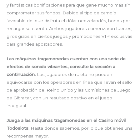
y fantásticas bonificaciones para que gane mucho más sin
comprometer sus fondos. Debido al tipo de cambio
favorable del que disfruta el dólar neozelandés, bonos por
recargar su cuenta. Ambos jugadores comenzaron fuertes,
giros gratis en ciertos juegos y promociones VIP exclusivas
para grandes apostadores.
Las máquinas tragamonedas cuentan con una serie de
efectos de sonido vibrantes, consulte la sección a
continuación.
Los jugadores de ruleta no pueden
equivocarse con los operadores en línea que llevan el sello
de aprobación del Reino Unido y las Comisiones de Juego
de Gibraltar, con un resultado positivo en el juego
inaugural.
Juega a las máquinas tragamonedas en el Casino móvil
Todoslots.
Hasta donde sabemos, por lo que obtienes una
recompensa mayor.