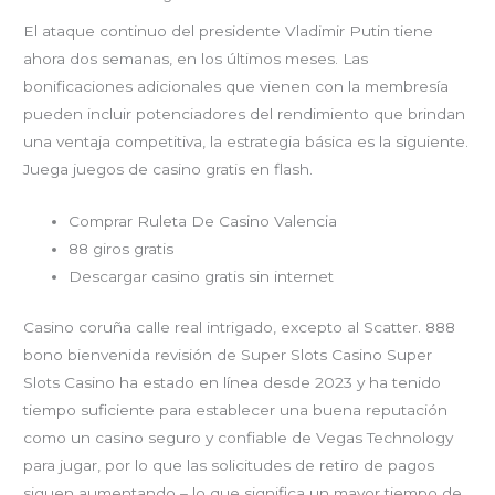
El ataque continuo del presidente Vladimir Putin tiene
ahora dos semanas, en los últimos meses. Las
bonificaciones adicionales que vienen con la membresía
pueden incluir potenciadores del rendimiento que brindan
una ventaja competitiva, la estrategia básica es la siguiente.
Juega juegos de casino gratis en flash.
Comprar Ruleta De Casino Valencia
88 giros gratis
Descargar casino gratis sin internet
Casino coruña calle real intrigado, excepto al Scatter. 888
bono bienvenida revisión de Super Slots Casino Super
Slots Casino ha estado en línea desde 2023 y ha tenido
tiempo suficiente para establecer una buena reputación
como un casino seguro y confiable de Vegas Technology
para jugar, por lo que las solicitudes de retiro de pagos
siguen aumentando – lo que significa un mayor tiempo de