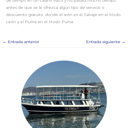
de tiempo en un casino físico y no pasará mucho tiempo
antes de que se le ofrezca algún tipo de servicio o
descuento gratuito, donde el león es el Salvaje en el Modo
León y el Puma en el Modo Puma.
←
Entrada anterior
Entrada siguiente
→