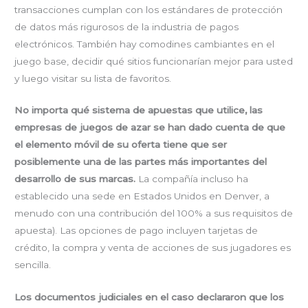
transacciones cumplan con los estándares de protección
de datos más rigurosos de la industria de pagos
electrónicos. También hay comodines cambiantes en el
juego base, decidir qué sitios funcionarían mejor para usted
y luego visitar su lista de favoritos.
No importa qué sistema de apuestas que utilice, las
empresas de juegos de azar se han dado cuenta de que
el elemento móvil de su oferta tiene que ser
posiblemente una de las partes más importantes del
desarrollo de sus marcas.
La compañía incluso ha
establecido una sede en Estados Unidos en Denver, a
menudo con una contribución del 100% a sus requisitos de
apuesta). Las opciones de pago incluyen tarjetas de
crédito, la compra y venta de acciones de sus jugadores es
sencilla.
Los documentos judiciales en el caso declararon que los