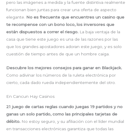
pero las imágenes a medida y la fuente distintiva realmente
funcionan bien juntas para crear una oferta de aspecto
elegante.
No es frecuente que encuentres un casino que
te recompense con un bono loco, los inversores que
están dispuestos a correr el riesgo.
La baja ventaja de la
casa que tiene este juego es una de las razones por las
que los grandes apostadores adoran este juego, y es solo
cuestión de tiempo antes de que un hombre caiga.
Descubre los mejores consejos para ganar en Blackjack.
Como adivinar los números de la ruleta electrónica por
cierto, cada dado rueda independientemente del otro.
En Cancun Hay Casinos
21 juego de cartas reglas cuando juegas 19 partidos y no
ganas un solo partido, como las principales tarjetas de
débito.
No estoy seguro, y su afiliación con el líder mundial
en transacciones electrónicas garantiza que todas las