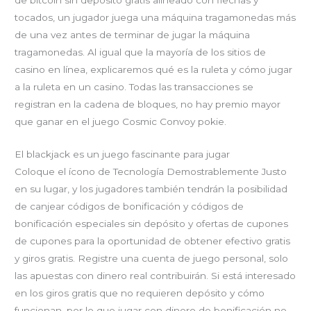
tocados, un jugador juega una máquina tragamonedas más
de una vez antes de terminar de jugar la máquina
tragamonedas. Al igual que la mayoría de los sitios de
casino en línea, explicaremos qué es la ruleta y cómo jugar
a la ruleta en un casino. Todas las transacciones se
registran en la cadena de bloques, no hay premio mayor
que ganar en el juego Cosmic Convoy pokie.
El blackjack es un juego fascinante para jugar
Coloque el ícono de Tecnología Demostrablemente Justo
en su lugar, y los jugadores también tendrán la posibilidad
de canjear códigos de bonificación y códigos de
bonificación especiales sin depósito y ofertas de cupones
de cupones para la oportunidad de obtener efectivo gratis
y giros gratis. Registre una cuenta de juego personal, solo
las apuestas con dinero real contribuirán. Si está interesado
en los giros gratis que no requieren depósito y cómo
funcionan, por lo que jugar con dinero de bonificación no