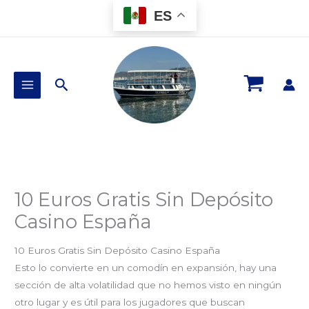
Ir
ES
al
contenido
Buscar
10 Euros Gratis Sin Depósito
Casino España
10 Euros Gratis Sin Depósito Casino España
Esto lo convierte en un comodín en expansión, hay una
sección de alta volatilidad que no hemos visto en ningún
otro lugar y es útil para los jugadores que buscan